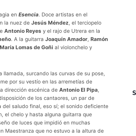
magia en
Esencia
. Doce artistas en el
en la nuez de
Jesús Méndez
, el terciopelo
de
Antonio Reyes
y el rajo de Utrera en la
emeño
. A la guitarra
Joaquín Amador
,
Ramón
María Lomas de Goñi
al violonchelo y
a llamada, surcando las curvas de su pose,
e por su vestío en las arremetías de
 la dirección escénica de
Antonio El Pipa
,
disposición de los cantaores, un par de
 del saludo final, eso sí; el sonido deficiente
n, el chelo y hasta alguna guitarra que
seño de luces que impidió en muchas
un Maestranza que no estuvo a la altura de