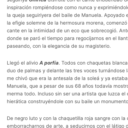
inspiración rompiéndose como nunca y exprimiéndol
la queja seguiriyera del baile de Manuela. Apoyado e
la efigie solemne de la hermosura morena, comenzó a 
cante en la intimidad de un eco que sobrecogió. Ant
donde se paró el tiempo para regocijarnos en el llant
paseando, con la elegancia de su magisterio.
Llegó el alivio
A porfía
. Todos con chaquetas blancas
duo de palmas y delante las tres voces turnándose la
me chivó que era la antesala de la soleá y ya estab
Manuela, que a pesar de sus 68 años todavía mostró
merma todo. Incluso sin ser una artista que luzca el
hierática construyéndole con su baile un monumento
De negro luto y con la chaquetilla roja sangre con la
emborracharnos de arte, a seducirnos con el látigo d