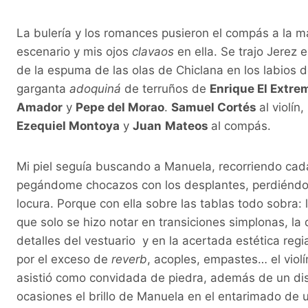
La bulería y los romances pusieron el compás a la 
escenario y mis ojos
clavaos
en ella. Se trajo Jerez 
de la espuma de las olas de Chiclana en los labios 
garganta
adoquiná
de terruños de
Enrique El Extr
Amador
y
Pepe del Morao
.
Samuel Cortés
al violín,
Ezequiel Montoya
y
Juan
Mateos
al compás.
Mi piel seguía buscando a Manuela, recorriendo cad
pegándome chocazos con los desplantes, perdiéndom
locura. Porque con ella sobre las tablas todo sobra:
que solo se hizo notar en transiciones simplonas, la 
detalles del vestuario y en la acertada estética regia
por el exceso de
reverb
, acoples, empastes… el violí
asistió como convidada de piedra, además de un di
ocasiones el brillo de Manuela en el entarimado de 