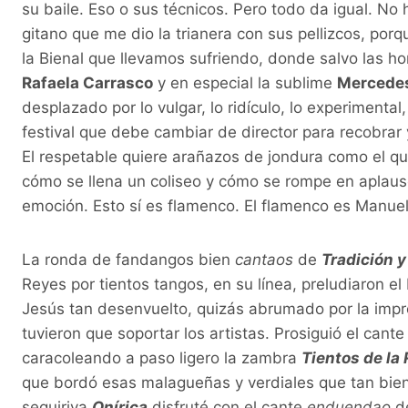
su baile. Eso o sus técnicos. Pero todo da igual. No
gitano que me dio la trianera con sus pellizcos, porq
la Bienal que llevamos sufriendo, donde salvo las 
Rafaela Carrasco
y en especial la sublime
Mercedes
desplazado por lo vulgar, lo ridículo, lo experimenta
festival que debe cambiar de director para recobrar 
El respetable quiere arañazos de jondura como el
cómo se llena un coliseo y cómo se rompe en aplau
emoción. Esto sí es flamenco. El flamenco es Manuel
La ronda de fandangos bien
cantaos
de
Tradición 
Reyes por tientos tangos, en su línea, preludiaron el
Jesús tan desenvuelto, quizás abrumado por la impro
tuvieron que soportar los artistas. Prosiguió el cant
caracoleando a paso ligero la zambra
Tientos de la
que bordó esas malagueñas y verdiales que tan bien
seguiriya
Onírica
disfruté con el cante
enduendao
de