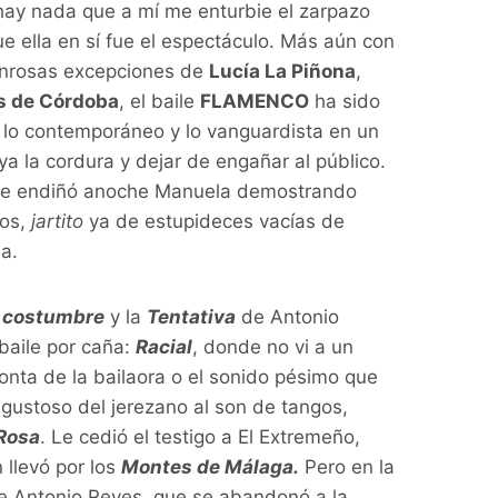
 hay nada que a mí me enturbie el zarpazo
ue ella en sí fue el espectáculo. Más aún con
honrosas excepciones de
Lucía La Piñona
,
 de Córdoba
, el baile
FLAMENCO
ha sido
l, lo contemporáneo y lo vanguardista en un
ya la cordura y dejar de engañar al público.
 que endiñó anoche Manuela demostrando
sos,
jartito
ya de estupideces vacías de
a.
y costumbre
y la
Tentativa
de Antonio
 baile por caña:
Racial
, donde no vi a un
nta de la bailaora o el sonido pésimo que
e gustoso del jerezano al son de tangos,
 Rosa
. Le cedió el testigo a El Extremeño,
 llevó por los
Montes de Málaga.
Pero en la
 Antonio Reyes, que se abandonó a la