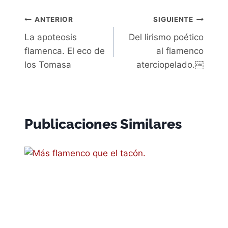
la
Navegación
ANTERIOR
SIGUIENTE
entrada:
La apoteosis
Del lirismo poético
de
flamenca. El eco de
al flamenco
entradas
los Tomasa
aterciopelado.￼
Publicaciones Similares