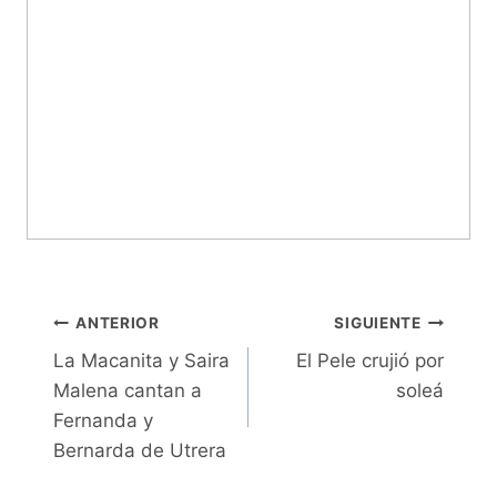
Navegación
ANTERIOR
SIGUIENTE
La Macanita y Saira
El Pele crujió por
de
Malena cantan a
soleá
entradas
Fernanda y
Bernarda de Utrera