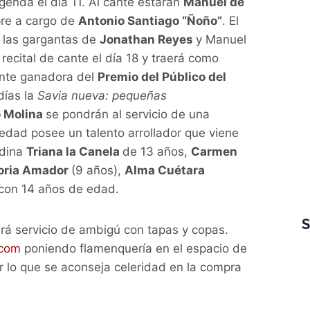
genda el día 11. Al cante estarán
Manuel de
pre a cargo de
Antonio Santiago “Ñoño”
. El
 las gargantas de
Jonathan Reyes
y Manuel
recital de cante el día 18 y traerá como
ante ganadora del
Premio del Público del
días la
Savia nueva: pequeñas
o Molina
se pondrán al servicio de una
 edad posee un talento arrollador que viene
adina
Triana la Canela
de 13 años,
Carmen
oria Amador
(9 años),
Alma Cuétara
 con 14 años de edad.
rá servicio de ambigú con tapas y copas.
.com
poniendo flamenquería en el espacio de
r lo que se aconseja celeridad en la compra